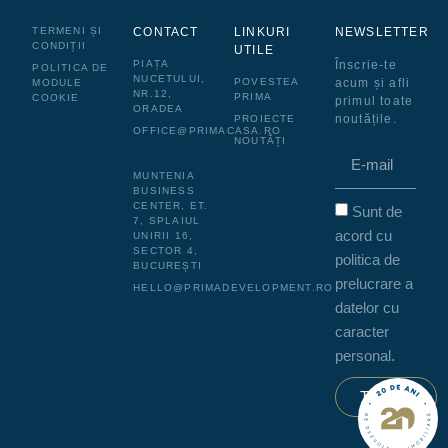
TERMENI ȘI
CONTACT
LINKURI
NEWSLETTER
CONDIȚII
UTILE
PIAȚA
Înscrie-te
POLITICA DE
NUCETULUI,
POVESTEA
acum și afli
MODULE
NR.12,
PRIMA
COOKIE
primul toate
ORADEA
noutățile.
PROIECTE
OFFICE@PRIMACASA.RO
NOUTĂȚI
MUNTENIA
BUSINESS
CENTER, ET.
Sunt de
7, SPLAIUL
acord cu
UNIRII 16,
SECTOR 4,
politica de
BUCUREȘTI
prelucrare a
HELLO@PRIMADEVELOPMENT.RO
datelor cu
caracter
personal.
Trimite