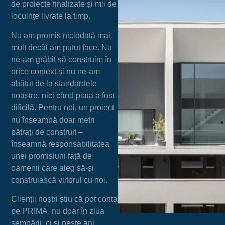
de proiecte finalizate și mii de
locuințe livrate la timp.
Nu am promis niciodată mai
mult decât am putut face. Nu
ne-am grăbit să construim în
orice context și nu ne-am
abătut de la standardele
noastre, nici când piața a fost
dificilă. Pentru noi, un proiect
nu înseamnă doar metri
pătrați de construit –
înseamnă responsabilitatea
unei promisiuni față de
oamenii care aleg să-și
construiască viitorul cu noi.
Clienții noștri știu că pot conta
pe PRIMA, nu doar în ziua
semnării, ci și peste ani.