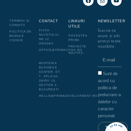
TERMENI ȘI
CONTACT
LINKURI
NEWSLETTER
CONDIȚII
UTILE
PIAȚA
Înscrie-te
POLITICA DE
NUCETULUI,
POVESTEA
acum și afli
MODULE
NR.12,
PRIMA
COOKIE
primul toate
ORADEA
noutățile.
PROIECTE
OFFICE@PRIMACASA.RO
NOUTĂȚI
MUNTENIA
BUSINESS
CENTER, ET.
Sunt de
7, SPLAIUL
acord cu
UNIRII 16,
SECTOR 4,
politica de
BUCUREȘTI
prelucrare a
HELLO@PRIMADEVELOPMENT.RO
datelor cu
caracter
personal.
Trimite