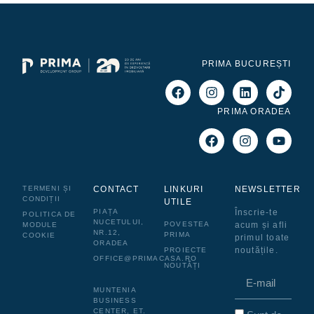
PRIMA BUCUREȘTI
PRIMA ORADEA
TERMENI ȘI
CONTACT
LINKURI
NEWSLETTER
CONDIȚII
UTILE
PIAȚA
Înscrie-te
POLITICA DE
NUCETULUI,
POVESTEA
acum și afli
MODULE
NR.12,
PRIMA
COOKIE
primul toate
ORADEA
noutățile.
PROIECTE
OFFICE@PRIMACASA.RO
NOUTĂȚI
MUNTENIA
BUSINESS
CENTER, ET.