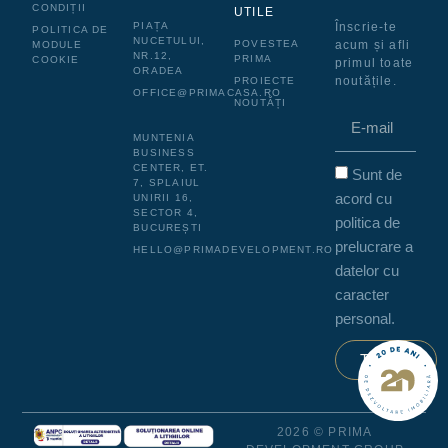
CONDIȚII
UTILE
PIAȚA
Înscrie-te
POLITICA DE
NUCETULUI,
POVESTEA
acum și afli
MODULE
NR.12,
PRIMA
COOKIE
primul toate
ORADEA
noutățile.
PROIECTE
OFFICE@PRIMACASA.RO
NOUTĂȚI
MUNTENIA
BUSINESS
CENTER, ET.
Sunt de
7, SPLAIUL
acord cu
UNIRII 16,
SECTOR 4,
politica de
BUCUREȘTI
prelucrare a
HELLO@PRIMADEVELOPMENT.RO
datelor cu
caracter
personal.
Trimite
2026 © PRIMA