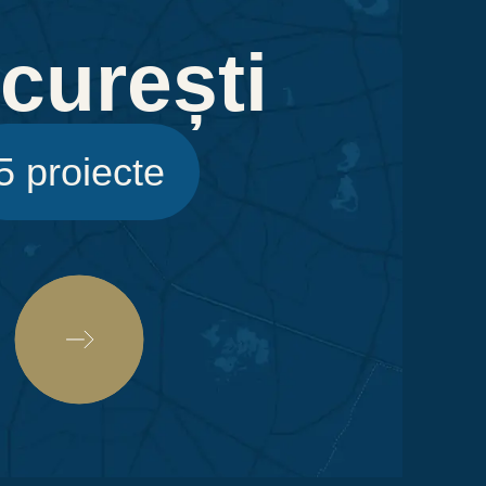
curești
5 proiecte