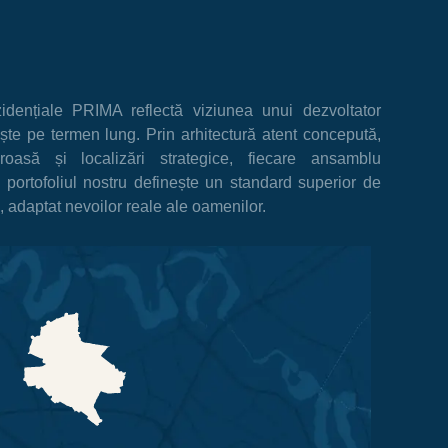
zidențiale PRIMA reflectă viziunea unui dezvoltator
ște pe termen lung. Prin arhitectură atent concepută,
uroasă și localizări strategice, fiecare ansamblu
n portofoliul nostru definește un standard superior de
, adaptat nevoilor reale ale oamenilor.