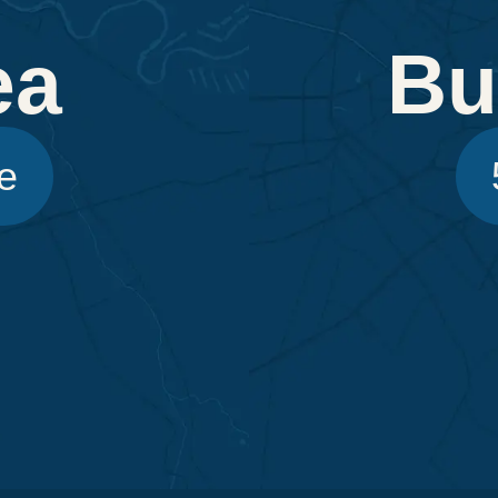
ea
Bu
e