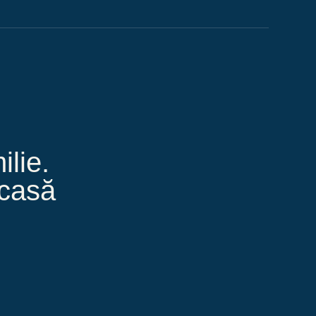
ilie.
acasă