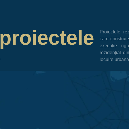
proiectele
Proiectele re
care construie
execuție rig
e
rezidențial di
locuire urbană